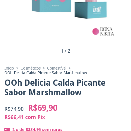
1
/
2
Início
>
Cosméticos
>
Comestível
>
OOh Delicia Calda Picante Sabor Marshmallow
OOh Delicia Calda Picante
Sabor Marshmallow
R$69,90
R$74,90
R$66,41
com
Pix
2
x de
R$34,95
sem juros