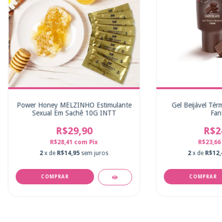
Power Honey MELZINHO Estimulante
Gel Beijável Té
Sexual Em Sachê 10G INTT
Fan
R$29,90
R$2
R$28,41
com
Pix
R$23,6
2
x de
R$14,95
sem juros
2
x de
R$12,
COMPRAR