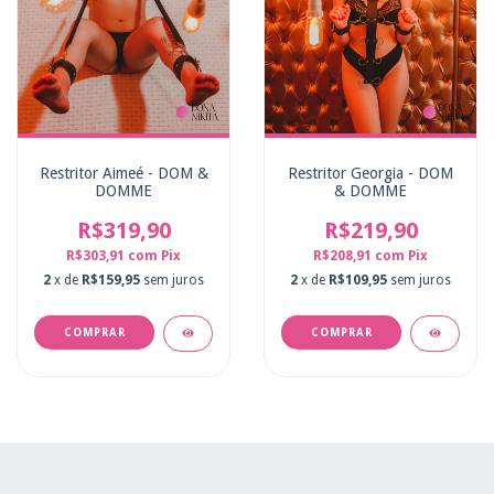
Restritor Aimeé - DOM &
Restritor Georgia - DOM
DOMME
& DOMME
R$319,90
R$219,90
R$303,91
com
Pix
R$208,91
com
Pix
2
x de
R$159,95
sem juros
2
x de
R$109,95
sem juros