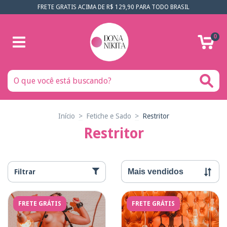
FRETE GRATIS ACIMA DE R$ 129,90 PARA TODO BRASIL
0
Início
>
Fetiche e Sado
>
Restritor
Restritor
Filtrar
FRETE GRÁTIS
FRETE GRÁTIS